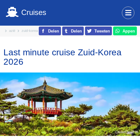
Cruises
azië
zuid-korea
Delen
Delen
Tweeten
Appen
Last minute cruise Zuid-Korea
2026