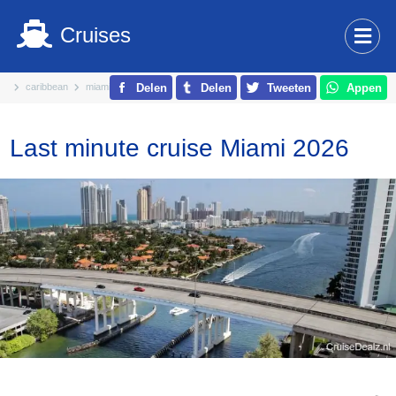
Cruises
caribbean
miami florida
Delen
Delen
Tweeten
Appen
Last minute cruise Miami 2026