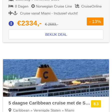
8 Dagen
Norwegian Cruise Line
CruiseOnline
Cruise vanaf Miami - Inclusief vlucht!
- 13%
€2334,-
€ 2683,-
BEKIJK DEAL
5 daagse Caribbean cruise met de Scarlet Lady
8.3
Caribbean » Verenigde Staten » Miami