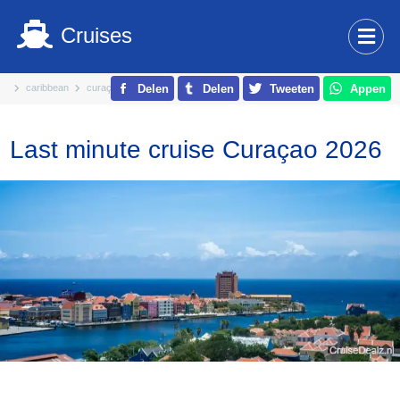
Cruises
caribbean
curaçao
Delen
Delen
Tweeten
Appen
Last minute cruise Curaçao 2026