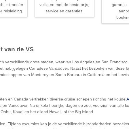
cht + transfer
veilig en met de beste prijs,
garantie.
r reisleiding.
service en garanties.
aanb
boekin
t van de VS
ch verschillende grote steden, waarvan Los Angeles en San Francisco 
et nabijgelegen Canadese Vancouver. Naast het bezoeken van deze fant
andschappen van Monterey en Santa Barbara in California en het Lewis &
aten en Canada vertrekken diverse cruise schepen richting het koude
A
s en Vancouver. Na enkele heerlijke dagen op zee, voorzien van alle lu
Oahu, Kauai en het eiland Hawaii, of the Big Island.
en. Tijdens excursies kan je de verschillende bijzonderheden bezoeken