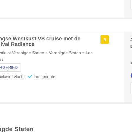
agse Westkust VS cruise met de
9
ival Radiance
tkust Verenigde Staten » Verenigde Staten » Los
es
RGEBIED
nclusief vlucht
Last minute
igde Staten