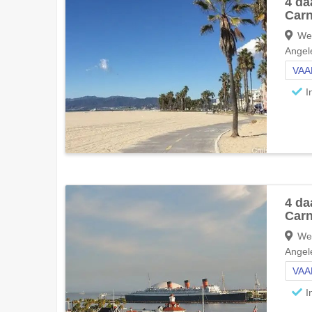
4 da
Carn
Wes
Angel
VAA
I
4 da
Carn
Wes
Angel
VAA
I