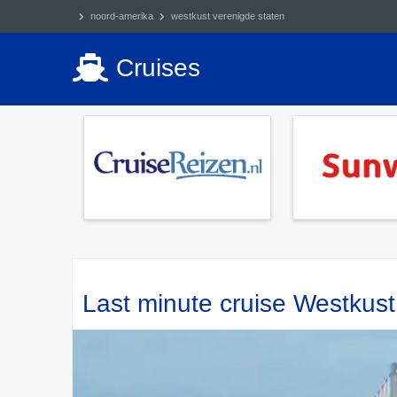
noord-amerika
westkust verenigde staten
Cruises
Last minute cruise Westkus