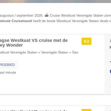
augustus / september 2026. ⛴ Cruise
Westkust Verenigde Staten
zome
minute Cruisetravel
heeft de beste
Westkust Verenigde Staten
deals v
agse Westkust VS cruise met de
8.2
ney Wonder
tkust Verenigde Staten » Verenigde Staten » San
RGEBIED
ast minute