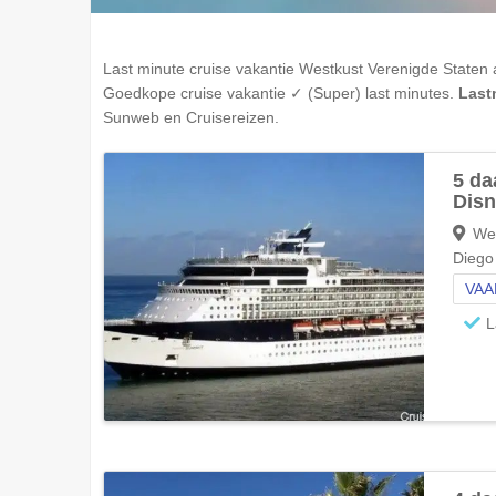
Last minute cruise vakantie
Westkust Verenigde Staten
Goedkope cruise vakantie ✓ (Super) last minutes.
Last
Sunweb en Cruisereizen.
5 da
Dis
Wes
Diego
VAA
L