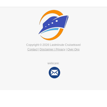
Copyright © 2026 Lastminute Cruisetravel
Contact
|
Disclaimer | Privacy
|
Over Ons
webcare: