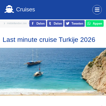
Cruises
middellandse zee
turkije
Delen
Delen
Tweeten
Appen
Last minute cruise Turkije 2026