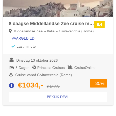
8 daagse Middellandse Zee cruise met de Enchanted Princess
8.4
Middellandse Zee » Italië » Civitavecchia (Rome)
VAARGEBIED
Last minute
Dinsdag 13 oktober 2026
8 Dagen
Princess Cruises
CruiseOnline
Cruise vanaf Civitavecchia (Rome)
- 30%
€1034,-
€ 1477,-
BEKIJK DEAL