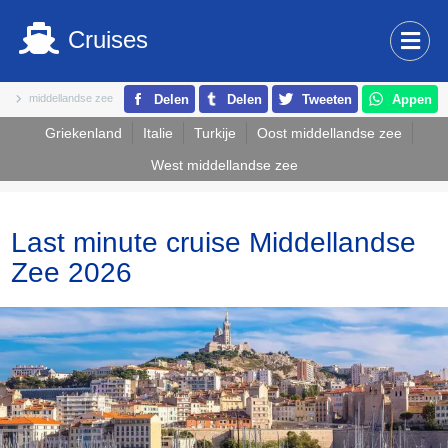
Cruises
middellandse zee
Delen
Delen
Tweeten
Appen
Griekenland
Italie
Turkije
Oost middellandse zee
West middellandse zee
Last minute cruise Middellandse
Zee 2026