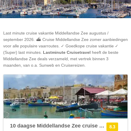
Last minute cruise vakantie
Middellandse Zee
augustus /
september 2026. ⛴ Cruise
Middellandse Zee
zomer aanbiedingen
voor alle populaire vaarroutes. ✓ Goedkope cruise vakantie ✓
(Super) last minutes.
Lastminute Cruisetravel
heeft de beste
Middellandse Zee
deals verzameld, met vertrek binnen 3
maanden, van o.a. Sunweb en Cruisereizen.
10 daagse Middellandse Zee cruise met de Celebrity Equinox
8.3