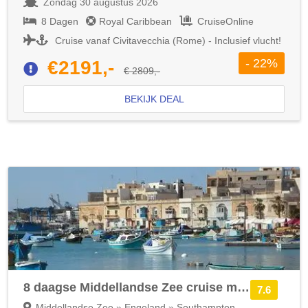
Zondag 30 augustus 2026
8 Dagen
Royal Caribbean
CruiseOnline
Cruise vanaf Civitavecchia (Rome) - Inclusief vlucht!
- 22%
€2191,-
€ 2809,-
BEKIJK DEAL
8 daagse Middellandse Zee cruise met de Queen Anne
7.6
Middellandse Zee » Engeland » Southampton