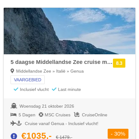
5 daagse Middellandse Zee cruise met de MSC Magnifica
8.3
Middellandse Zee » Italië » Genua
VAARGEBIED
Inclusief vlucht
Last minute
Woensdag 21 oktober 2026
5 Dagen
MSC Cruises
CruiseOnline
Cruise vanaf Genua - Inclusief vlucht!
- 30%
€1035,-
€ 1479,-