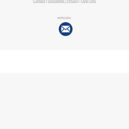
Contact
|
Disclaimer | Privacy
|
Over Ons
webcare: