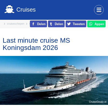
Cruises
cruiseschepen
holland america line
ms koningsdam
Delen
Delen
Tweeten
Appen
Last minute cruise MS
Koningsdam 2026