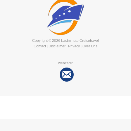
Copyright © 2026 Lastminute Cruisetravel
Contact
|
Disclaimer | Privacy
|
Over Ons
webcare: