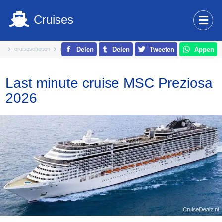
Cruises
cruiseschepen
msc cruises
msc preziosa
Delen
Delen
Tweeten
Appen
Last minute cruise MSC Preziosa
2026