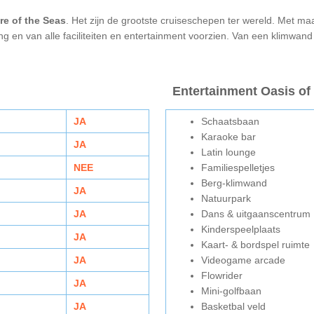
re of the Seas
. Het zijn de grootste cruiseschepen ter wereld. Met maa
g en van alle faciliteiten en entertainment voorzien. Van een klimwand
Entertainment Oasis of
JA
Schaatsbaan
Karaoke bar
JA
Latin lounge
NEE
Familiespelletjes
Berg-klimwand
JA
Natuurpark
JA
Dans & uitgaanscentrum
Kinderspeelplaats
JA
Kaart- & bordspel ruimte
JA
Videogame arcade
Flowrider
JA
Mini-golfbaan
JA
Basketbal veld