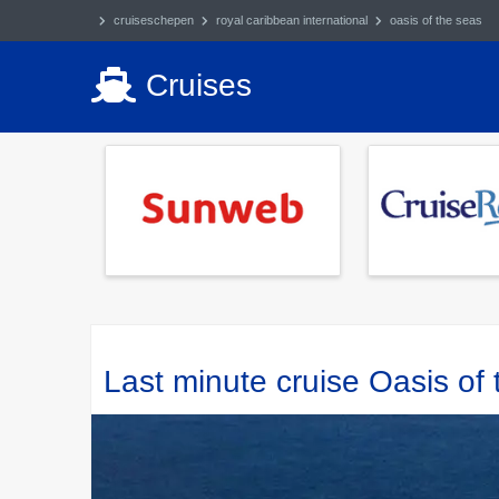
cruiseschepen
royal caribbean international
oasis of the seas
Cruises
Last minute cruise Oasis of